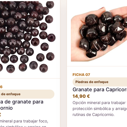
FICHA 07
Piedras de enfoque
06
Granate para Capricor
s de enfoque
14,90 €
a de granate para
Opción mineral para trabajar 
ornio
protección simbólica y arraig
€
rutinas de Capricornio.
ineral para trabajar foco,
ón simbólica y arraigo en