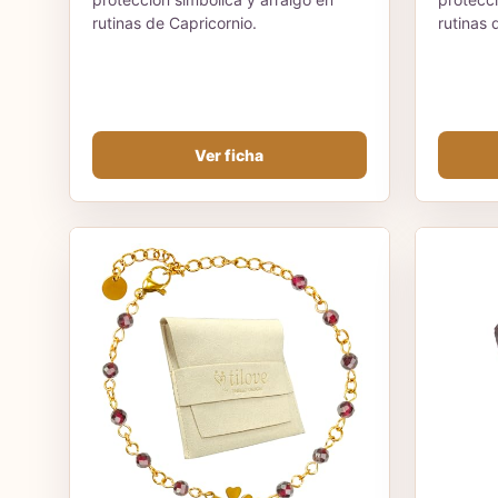
rutinas de Capricornio.
rutinas 
Ver ficha