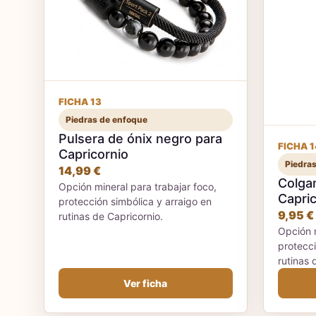
FICHA 13
Piedras de enfoque
Pulsera de ónix negro para
FICHA 1
Capricornio
Piedra
14,99 €
Colgan
Opción mineral para trabajar foco,
Capric
protección simbólica y arraigo en
9,95 €
rutinas de Capricornio.
Opción m
protecci
rutinas 
Ver ficha