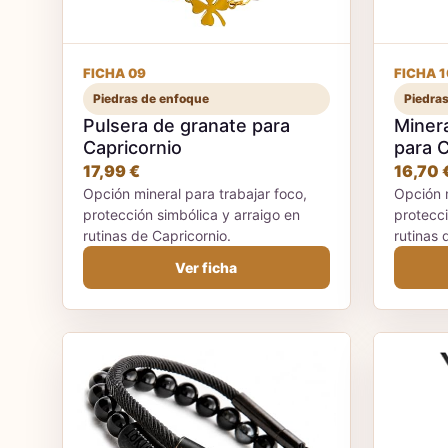
FICHA 09
FICHA 1
Piedras de enfoque
Piedra
Pulsera de granate para
Minera
Capricornio
para C
17,99 €
16,70 
Opción mineral para trabajar foco,
Opción m
protección simbólica y arraigo en
protecci
rutinas de Capricornio.
rutinas 
Ver ficha