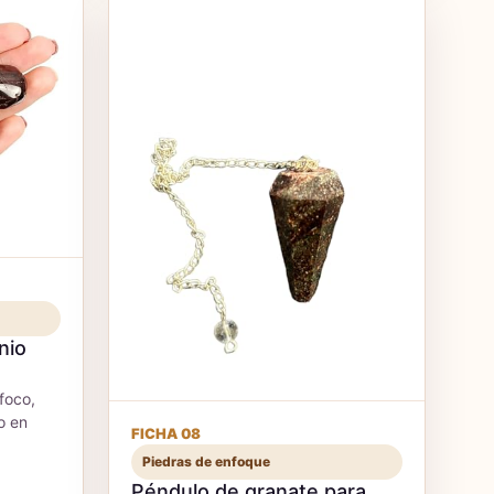
nio
foco,
o en
FICHA 08
Piedras de enfoque
Péndulo de granate para