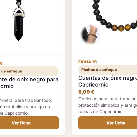
FICHA 15
4
Piedras de enfoque
s de enfoque
Cuentas de ónix negr
te de ónix negro para
Capricornio
ornio
6,09 €
Opción mineral para trabajar 
ineral para trabajar foco,
protección simbólica y arraig
ón simbólica y arraigo en
rutinas de Capricornio.
de Capricornio.
Ver ficha
Ver ficha