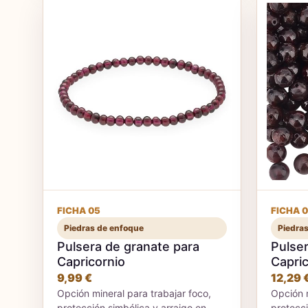
FICHA 05
FICHA 
Piedras de enfoque
Piedra
Pulsera de granate para
Pulser
Capricornio
Capric
9,99 €
12,29 
Opción mineral para trabajar foco,
Opción m
protección simbólica y arraigo en
protecci