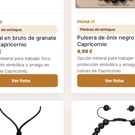
FICHA 11
0
Piedras de enfoque
s de enfoque
Pulsera de ónix negro
l en bruto de granate
Capricornio
apricornio
9,99 €
€
Opción mineral para trabajar 
ineral para trabajar foco,
protección simbólica y arraig
ón simbólica y arraigo en
rutinas de Capricornio.
de Capricornio.
Ver ficha
Ver ficha