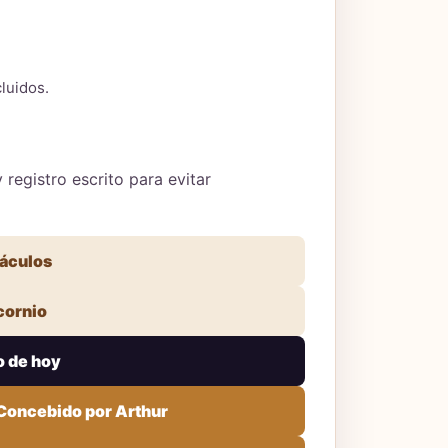
luidos.
registro escrito para evitar
ráculos
cornio
o de hoy
 Concebido por Arthur