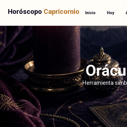
Horóscopo
Capricornio
Inicio
Hoy
Orácu
Herramienta simbó