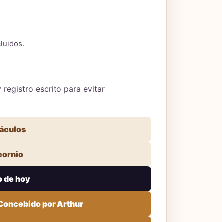
luidos.
registro escrito para evitar
ráculos
cornio
o de hoy
 Concebido por Arthur