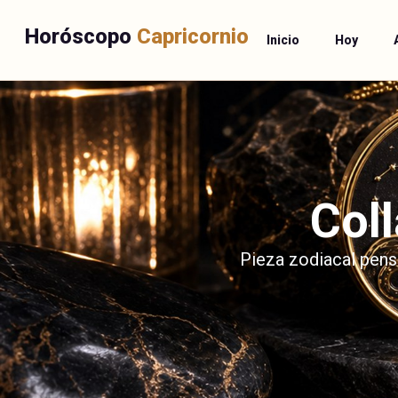
Horóscopo
Capricornio
Inicio
Hoy
Coll
Pieza zodiacal pensa