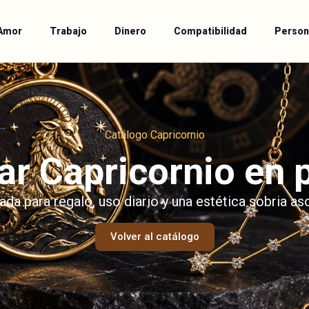
Amor
Trabajo
Dinero
Compatibilidad
Person
Catálogo Capricornio
ar Capricornio en 
da para regalo, uso diario y una estética sobria as
Volver al catálogo