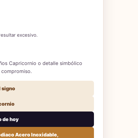
resultar excesivo.
os Capricornio o detalle simbólico
o compromiso.
 signo
cornio
o de hoy
odiaco Acero Inoxidable,