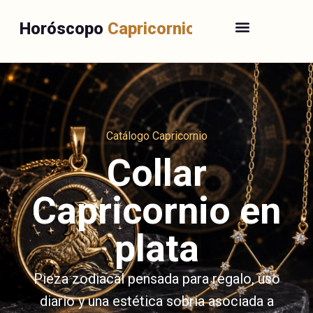
Horóscopo
Capricornio
Catálogo Capricornio
Collar
Capricornio en
plata
Pieza zodiacal pensada para regalo, uso
diario y una estética sobria asociada a