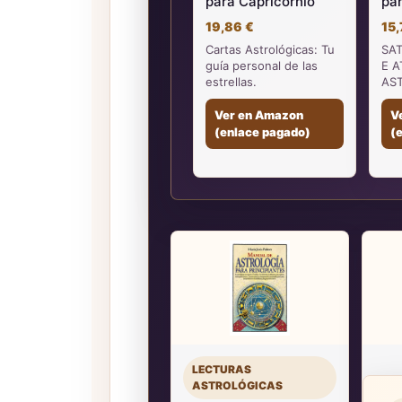
para Capricornio
par
19,86 €
15,
Cartas Astrológicas: Tu
SA
guía personal de las
E A
estrellas.
AS
Ver en Amazon
V
(enlace pagado)
(
LECTURAS
ASTROLÓGICAS