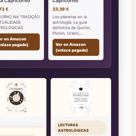
a Capricornio
Capricornio
72 €
23,39 €
TURNO NA TRADIÇÃO
Los planetas en la
TUALIDADE
astrología: La guía
TROLÓGICAS
definitiva de Quirón,
Plutón, Urano,…
er en Amazon
Ver en Amazon
enlace pagado)
(enlace pagado)
LECTURAS
ASTROLÓGICAS