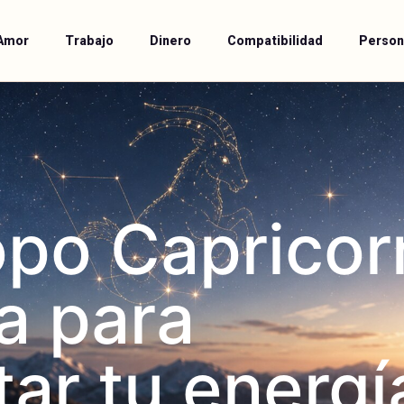
Amor
Trabajo
Dinero
Compatibilidad
Person
po Capricor
a para
tar tu energí