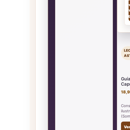
Am
(en
pa
LE
AS
Guía
Capr
18,9
Cons
ilust
(Som
Ve