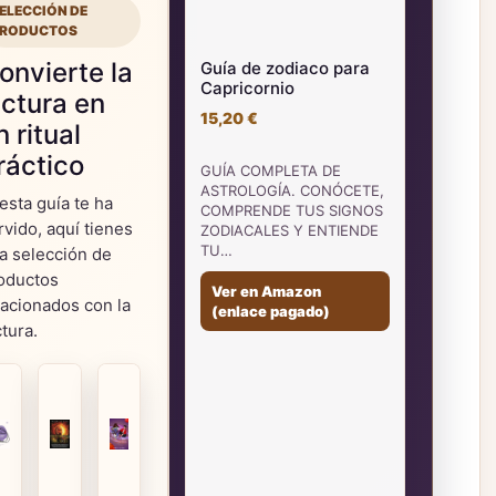
ELECCIÓN DE
RODUCTOS
onvierte la
Guía de zodiaco para
Capricornio
ectura en
15,20 €
n ritual
ráctico
GUÍA COMPLETA DE
ASTROLOGÍA. CONÓCETE,
 esta guía te ha
COMPRENDE TUS SIGNOS
rvido, aquí tienes
ZODIACALES Y ENTIENDE
TU…
a selección de
oductos
Ver en Amazon
lacionados con la
(enlace pagado)
ctura.