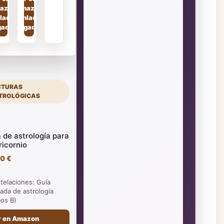
azon
Amazon
lace
(enlace
gado)
pagado)
CTURAS
TROLÓGICAS
 de astrología para
icornio
0 €
telaciones: Guía
rada de astrología
os B)
r en Amazon