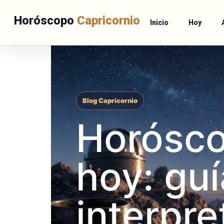
Horóscopo
Capricornio
Inicio
Hoy
Blog Capricornio
Horósco
hoy: guí
interpre