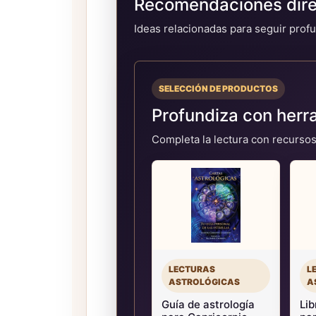
Recomendaciones direc
Ideas relacionadas para seguir profu
SELECCIÓN DE PRODUCTOS
Profundiza con herr
Completa la lectura con recursos
LECTURAS
L
ASTROLÓGICAS
A
Guía de astrología
Lib