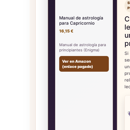
S
P
C
Manual de astrología
para Capricornio
l
16,15 €
u
p
Manual de astrología para
principiantes (Enigma)
Si
se
Ver en Amazon
un
(enlace pagado)
pr
re
le