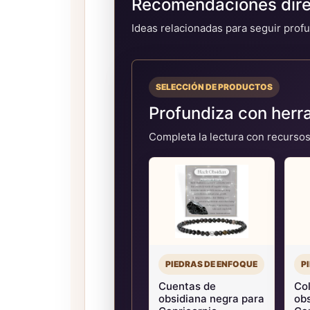
Recomendaciones direc
Ideas relacionadas para seguir profu
SELECCIÓN DE PRODUCTOS
Profundiza con herr
Completa la lectura con recursos
PIEDRAS DE ENFOQUE
P
Cuentas de
Co
obsidiana negra para
obs