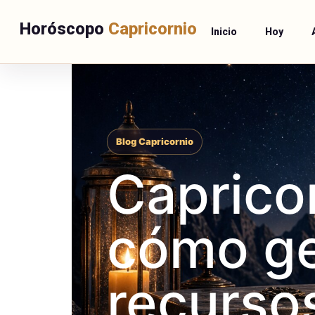
Horóscopo
Capricornio
Inicio
Hoy
Blog Capricornio
Capricor
cómo ge
recursos