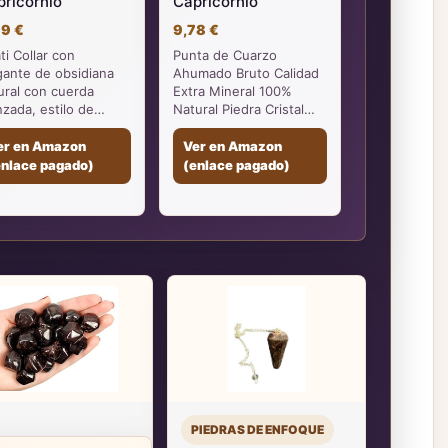
pricornio
Capricornio
99 €
9,78 €
ati Collar con
Punta de Cuarzo
gante de obsidiana
Ahumado Bruto Calidad
ural con cuerda
Extra Mineral 100%
nzada, estilo de…
Natural Piedra Cristal…
er en Amazon
Ver en Amazon
enlace pagado)
(enlace pagado)
PIEDRAS DE ENFOQUE