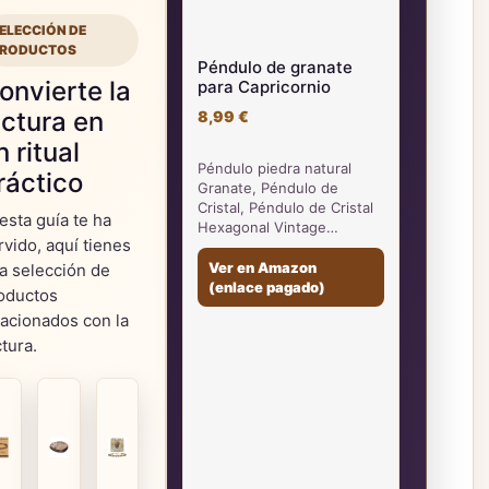
ELECCIÓN DE
RODUCTOS
Péndulo de granate
onvierte la
para Capricornio
ectura en
8,99 €
n ritual
Péndulo piedra natural
ráctico
Granate, Péndulo de
Cristal, Péndulo de Cristal
 esta guía te ha
Hexagonal Vintage…
rvido, aquí tienes
Ver en Amazon
a selección de
(enlace pagado)
oductos
lacionados con la
ctura.