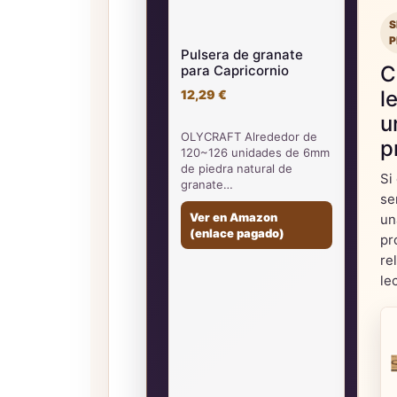
S
P
Pulsera de granate
C
para Capricornio
l
12,29 €
u
OLYCRAFT Alrededor de
p
120~126 unidades de 6mm
de piedra natural de
Si
granate…
se
Ver en Amazon
un
(enlace pagado)
pr
re
le