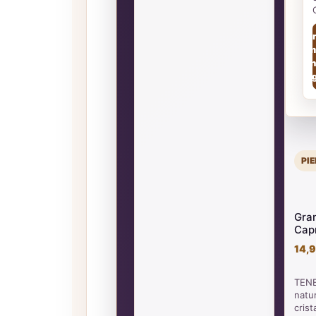
Ver
Am
(en
pa
PI
Gra
Capr
14,9
TENE
natur
crist