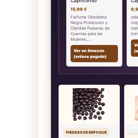
Capricornio
Ca
15,99 €
6,
Farfume Obsidiana
zal
Negra Protección y
col
Claridad Pulseras de
nat
Cuentas para las
tre
Mujeres,…
V
Ver en Amazon
(
(enlace pagado)
PIEDRAS DE ENFOQUE