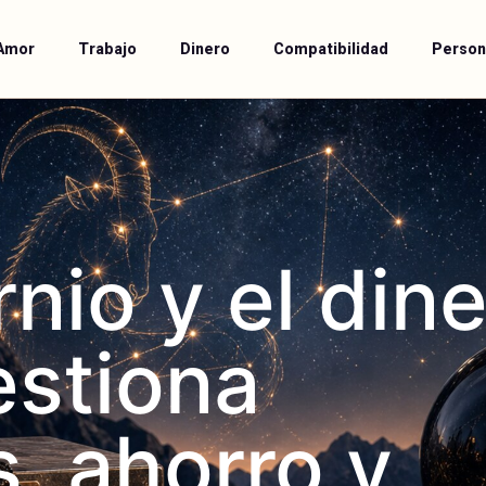
Amor
Trabajo
Dinero
Compatibilidad
Person
nio y el dine
stiona
, ahorro y